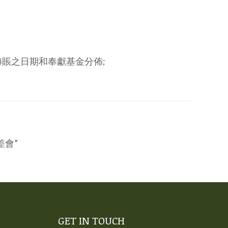
教會轉賬之日期和奉獻基金分佈;
差會”
GET IN TOUCH