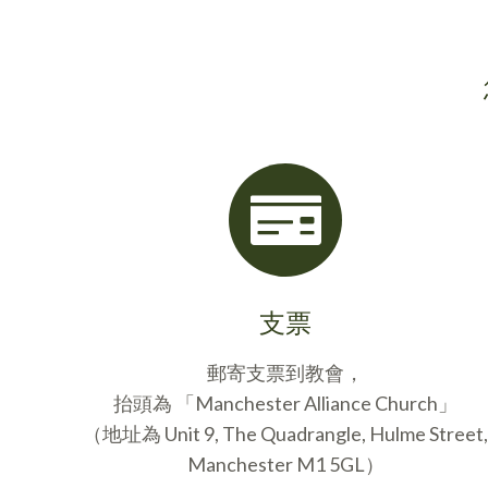
支票
郵寄支票到教會，
抬頭為 「Manchester Alliance Church」
（地址為 Unit 9, The Quadrangle, Hulme Street,
Manchester M1 5GL）