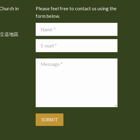
 Church in
Please feel free to contact us using the
form below.
Name *
立這地區
E-mail *
Message *
SUBMIT