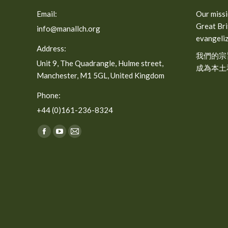
Email:
Our missi
Great Bri
info@manallch.org
evangeliz
Address:
我們的宗
Unit 9, The Quadrangle, Hulme street,
成為本土
Manchester, M1 5GL, United Kingdom
Phone:
+44 (0)161-236-8324
Find us on:
Facebook
YouTube
Mail
page
page
page
opens
opens
opens
in
in
in
new
new
new
window
window
window