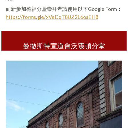
而新參加德福分堂崇拜者請使用以下Google Form：
https://forms.gle/xVeDqT8UZ2L6osEH8
曼徹斯特宣道會沃靈頓分堂