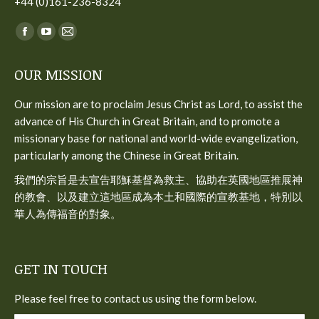
+44 (0)161-236-8324
Find us on:
Facebook
YouTube
Mail
page
page
page
OUR MISSION
opens
opens
opens
in
in
in
Our mission are to proclaim Jesus Christ as Lord, to assist the
new
new
new
advance of His Church in Great Britain, and to promote a
window
window
window
missionary base for national and world-wide evangelization,
particularly among the Chinese in Great Britain.
我們的宗旨是去宣告耶穌基督為救主、協助在英國地區推展神
的教會、以及建立這地區成為本土和國際的宣教基地，特別以
華人為傳福音的對象。
GET IN TOUCH
Please feel free to contact us using the form below.