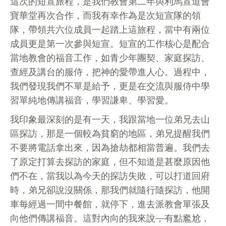
這次的短宣旅程，是我們教會第二年與利馬宣道會
寶華堂再次合作，而我有幸作為是次短宣隊的領
隊，帶領共六位成員一起踏上這旅程，當中有兩位
成員更是第一次參與短宣。短宣的工作核心是配合
當地教會的福音工作，如青少年團契、家庭探訪、
查經及講台的服侍，把神的愛帶進人心。過程中，
我們發現我們不單是給予，更是在交流與服侍中學
習單純地傳講福音，學習謙卑、學習愛。
我印象最深刻的是有一天，我跟當地一位弟兄去山
區探訪，那是一個較為貧窮的地區，弟兄提醒我們
不要將電話拿出來，因為搶劫都相當普遍。我們去
了原定打算去探訪的家庭，但不知道是甚麼原因他
們不在，當我以為今天的探訪失敗，可以打道回府
時，弟兄卻說沒關係，那我們就隨行隨探訪，他開
車每經過一間中餐館，就停下，進去派教會單張及
向他們傳講福音。這對內向的我來說
，
有點尷尬，