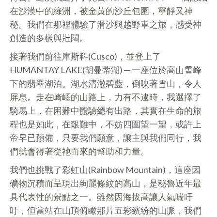
在沙漠中的綠洲，被金黃的沙丘包圍，寧靜又神
秘。我們在那裡體驗了滑沙與越野車之旅，感受神
創造的多樣與壯闊。
接著我們前往庫斯科(Cusco)，並登上了
HUMANTAY LAKE(胡曼蒂湖) ─ 一座位於高山雪峰
下的翡翠湖泊。湖水清澈碧藍，倒映著雪山，令人
屏息。走在崎嶇的山路上，力有不逮時，我選擇了
騎馬上，在困難中體驗總有出路，其實在生命的旅
程也是如此，在艱難中，不妨四圍望一望，或許上
帝早已預備，只要我們願意，讓主與我們同行，我
們就會得著從祂而來的幫助和力量。
我們也挑戰了彩虹山(Rainbow Mountain)，這座因
礦物沉積而呈現出絢麗條紋的高山，是秘魯近年最
具代表性的景點之一。雖然因海拔高讓人氣喘吁
吁，但當站在山頂俯瞰那片五彩繽紛的山脈，我們