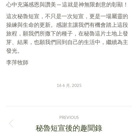
心中充滿感恩與讚美 ─ 這就是神無限創意的彰顯！
這次秘魯短宣，不只是一次短宣，更是一場屬靈的
操練與生命的更新。感謝主讓我們有機會踏上這段
旅程，願我們所撒下的種子，在秘魯這片土地上發
芽、結果，也願我們回到自己的生活中，繼續為主
發光。
李萍牧師
16 6 月, 2025
POST
PREVIOUS
NAVIGATION
秘魯短宣後的趣聞錄
Previous
post: