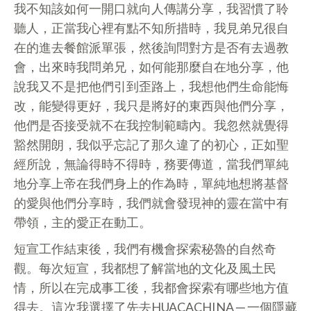
我不知該如何一開口就向人傳講分享，我習慣了聆
聽人，正當我心裡有點不知所措時，我見弟兄很自
在的進去餐館派單張，然後詢問對方是否有去過教
會，出來時我問弟兄，如何能那麼自在地分享，他
說我又不是把他們引到歪路上，我想他們生命能悔
改，能變得更好，我只是將好的東西與他們分享，
他們是否接受就不在我控制範疇內。我忽然就覺得
豁然開朗，我似乎忘記了那久違了的初心，正如聖
經所說，無論得時不得時，務要傳道，當我們單純
地分享上帝在我們身上的作為時，單純地想將基督
的愛與他們分享時，我們就會發現神的靈在當中有
帶領，主的愛正在動工。
短宣工作結束後，我們有機會探索秘魯的自然奇
觀。每次短宣，我都想了解當地的文化及風土民
情，所以在完成事工後，我都會探索有哪些地方值
得去。這次我選擇了先去HUACACHINA ─ 一個隱藏