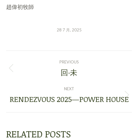
趙偉初牧師
28 7 月, 2025
POST
PREVIOUS
NAVIGATION
回‧未
Previous
post:
NEXT
RENDEZVOUS 2025—POWER HOUSE
Next
post:
RELATED POSTS