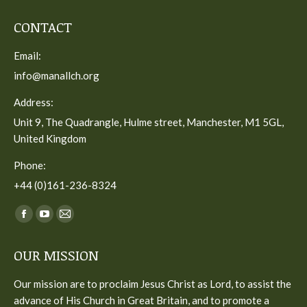
CONTACT
Email:
info@manallch.org
Address:
Unit 9, The Quadrangle, Hulme street, Manchester, M1 5GL,
United Kingdom
Phone:
+44 (0)161-236-8324
Find us on:
Facebook
YouTube
Mail
page
page
page
OUR MISSION
opens
opens
opens
in
in
in
Our mission are to proclaim Jesus Christ as Lord, to assist the
new
new
new
advance of His Church in Great Britain, and to promote a