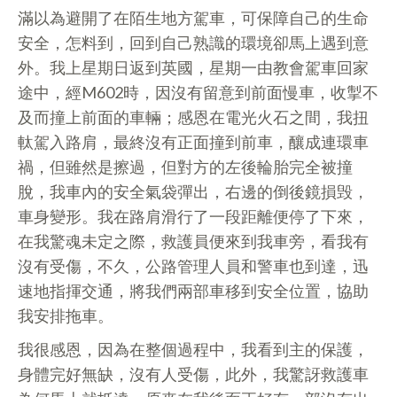
滿以為避開了在陌生地方駕車，可保障自己的生命
安全，怎料到，回到自己熟識的環境卻馬上遇到意
外。我上星期日返到英國，星期一由教會駕車回家
途中，經M602時，因沒有留意到前面慢車，收掣不
及而撞上前面的車輛；感恩在電光火石之間，我扭
軚駕入路肩，最終沒有正面撞到前車，釀成連環車
禍，但雖然是擦過，但對方的左後輪胎完全被撞
脫，我車內的安全氣袋彈出，右邊的倒後鏡損毁，
車身變形。我在路肩滑行了一段距離便停了下來，
在我驚魂未定之際，救護員便來到我車旁，看我有
沒有受傷，不久，公路管理人員和警車也到達，迅
速地指揮交通，將我們兩部車移到安全位置，協助
我安排拖車。
我很感恩，因為在整個過程中，我看到主的保護，
身體完好無缺，沒有人受傷，此外，我驚訝救護車