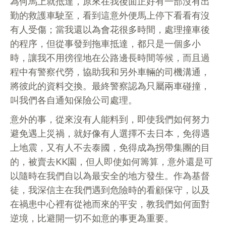
為何馬上就抵達，原來在我後面正好有一部沒有出
勤的救護車駛至，看到這意外便馬上停下看看有沒
有人受傷；當我還以為會花很多時間，處理撞車後
的程序，但從事發到拖車抵達，都只是一個多小
時，讓我不用徬徨地在公路邊長時間等候，而且過
程中有警察代勞，協助我和另外車輛的司機溝通，
將彼此的資料交換。最終警察認為只屬兩車碰撞，
叫我們各自通知保險公司處理。
意外的事，從來沒有人能料到，即使我們如何努力
避免遇上災禍，就好像有人選擇不去日本，免得遇
上地震，又有人不去泰國，免得成為拐帶集團的目
的，被賣去KK園，但人即使如何籌算，意外還是可
以隨時在我們自以為最安全的地方發生。作為基督
徒，我深信主在我們遇到危險時的看顧保守，以及
在禍患中心裡有從祂而來的平安，教我們如何面對
逆境，比避開一切不如意的事更為重要。