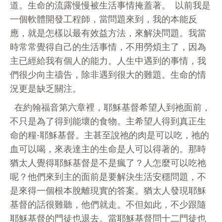
道。生命的流露慢慢被生活事情掩蓋著。 以前我是
一個軟體開發工程師，當問題來到，我的本能反
應，就是怎樣以最有效益方法，來解決問題。我當
時常常覺得自己的生活事情，不用勞煩主了，因為
主已經給我有個人的能力。人生中遇到的事情，我
們很少向主禱告，除非遇到很大的難題。生命的情
況更是缺乏關注。
在約翰福音第六章裡，耶穌基督希望人到祂面前，
不只是為了得到能壞的食物。主希望人得到真正生
命的糧-耶穌基督。主甚至說祂的肉是可以吃，祂的
血可以喝，來表達主的生命是人可以得著的。那時
猶太人覺得耶穌基督是不是瘋了？人怎麼可以吃祂
呢？他們來到主的面前是要解決生活安穩問題，不
是來得一個根本脫離現實的答案。猶太人發現耶穌
基督的話很難聽，他們就走。不但如此，不少跟隨
耶穌基督的門徒也退去。當耶穌基督問十二門徒也