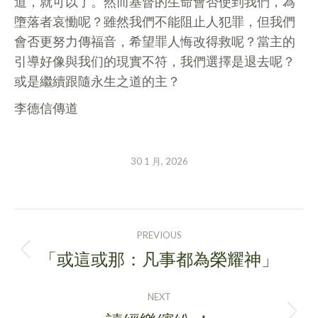
道，就可以了。然而基督的生命會否使到我們，為
墮落者哀慟呢？雖然我們不能阻止人犯罪，但我們
會否更努力傳福音，希望罪人悔改得救呢？當主的
引導好像與我们的現實不符，我們選擇是退去呢？
或是繼續跟隨永生之道的主？
李德信傳道
30 1 月, 2026
POST
PREVIOUS
NAVIGATION
「或這或那：凡事都為榮耀神」
Previous
post:
NEXT