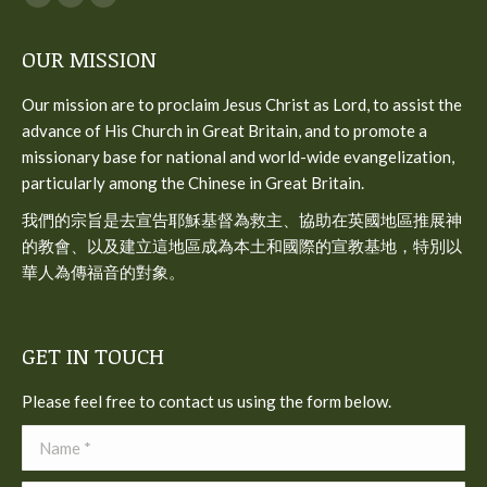
Facebook
YouTube
Mail
page
page
page
OUR MISSION
opens
opens
opens
in
in
in
Our mission are to proclaim Jesus Christ as Lord, to assist the
new
new
new
advance of His Church in Great Britain, and to promote a
window
window
window
missionary base for national and world-wide evangelization,
particularly among the Chinese in Great Britain.
我們的宗旨是去宣告耶穌基督為救主、協助在英國地區推展神
的教會、以及建立這地區成為本土和國際的宣教基地，特別以
華人為傳福音的對象。
GET IN TOUCH
Please feel free to contact us using the form below.
Name *