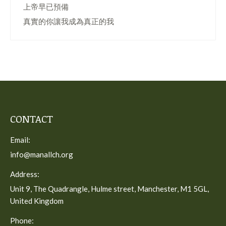
上帝早已預備
真實的你讓我成為真正的我
CONTACT
Email:
info@manallch.org
Address:
Unit 9, The Quadrangle, Hulme street, Manchester, M1 5GL,
United Kingdom
Phone: