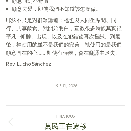
願意感到不舒服。
願意去愛，即使我們不知道該怎麼做。
耶穌不只是對群眾講道；祂也與人同坐席間、同
行、共享飯食。我開始明白，宣教很多時候其實很
平凡—傾聽、出現、以及在犯錯後再次嘗試。到最
後，神使用的並不是我們的完美。祂使用的是我們
願意同在的心…… 即使有時候，會在翻譯中迷失。
Rev. Lucho Sánchez
19 5 月, 2026
POST
PREVIOUS
NAVIGATION
萬民正在遷移
Previous