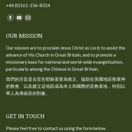
+44 (0)161-236-8324
Find us on:
Facebook
YouTube
Mail
page
page
page
OUR MISSION
opens
opens
opens
in
in
in
Our mission are to proclaim Jesus Christ as Lord, to assist the
new
new
new
advance of His Church in Great Britain, and to promote a
window
window
window
missionary base for national and world-wide evangelization,
particularly among the Chinese in Great Britain.
我們的宗旨是去宣告耶穌基督為救主、協助在英國地區推展神
的教會、以及建立這地區成為本土和國際的宣教基地，特別以
華人為傳福音的對象。
GET IN TOUCH
Please feel free to contact us using the form below.