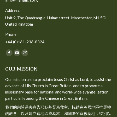
info@manallch.org
Address:
Unit 9, The Quadrangle, Hulme street, Manchester, M1 5GL,
United Kingdom
Phone:
+44 (0)161-236-8324
Find us on:
Facebook
YouTube
Mail
page
page
page
OUR MISSION
opens
opens
opens
in
in
in
Our mission are to proclaim Jesus Christ as Lord, to assist the
new
new
new
advance of His Church in Great Britain, and to promote a
window
window
window
missionary base for national and world-wide evangelization,
particularly among the Chinese in Great Britain.
我們的宗旨是去宣告耶穌基督為救主、協助在英國地區推展神
的教會、以及建立這地區成為本土和國際的宣教基地，特別以