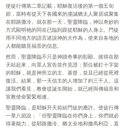
使徒行傳第二章記載，耶穌復活後的第一個五旬
節，當時有從天下各國來的虔誠猶太人聚居或聚集
在耶路撒冷。就在那一天，聖靈降臨，神以奇妙的
方式顯明祂的同在已臨到跟從耶穌的人身上。門徒
用不同地方的語言述說神的大作為，使來自各地的
人都能聽見福音的信息。
然而，聖靈降臨不只是神蹟奇事的彰顯。彼得在那
天站起來，向眾人宣告並作見證：那位被釘十字架
的耶穌，就是神所立的主、基督，並且已經從死裡
復活。結果，那一天信主的人增加了約三千人。這
讓我們看見，教會從誕生開始，就已經與傳福音和
宣教使命緊緊相連。
聖靈降臨，是耶穌升天前給門徒的應許。使徒行傳
一章八節說：「但聖靈降臨在你們身上，你們就必
得著能力，從耶路撒冷、猶太全地和撒馬利亞，直