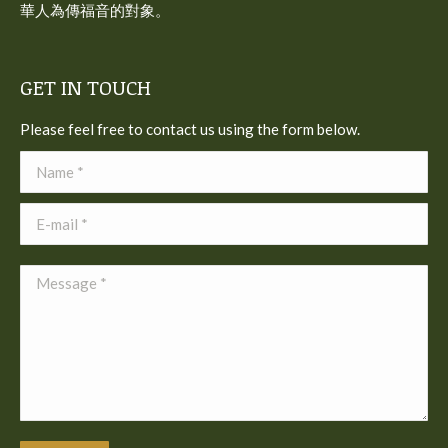
華人為傳福音的對象。
GET IN TOUCH
Please feel free to contact us using the form below.
Name *
E-mail *
Message *